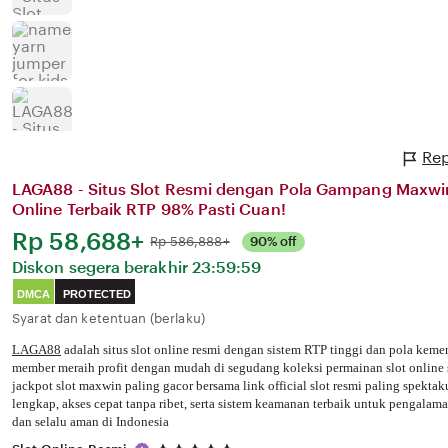
Rep
LAGA88 - Situs Slot Resmi dengan Pola Gampang Maxwin d
Online Terbaik RTP 98% Pasti Cuan!
Harga:
Rp 58,688+
Normal:
Rp 586,888+
90% off
Diskon segera berakhir
23:59:59
DMCA
PROTECTED
Syarat dan ketentuan (berlaku)
LAGA88
adalah situs slot online resmi dengan sistem RTP tinggi dan pola kem
member meraih profit dengan mudah di segudang koleksi permainan slot online 
jackpot slot maxwin paling gacor bersama link official slot resmi paling spekt
lengkap, akses cepat tanpa ribet, serta sistem keamanan terbaik untuk pengalama
dan selalu aman di Indonesia