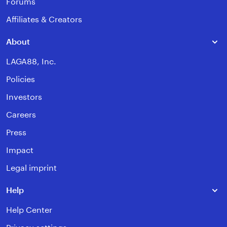
Forums
Affiliates & Creators
About
LAGA88, Inc.
Policies
Investors
Careers
Press
Impact
Legal imprint
Help
Help Center