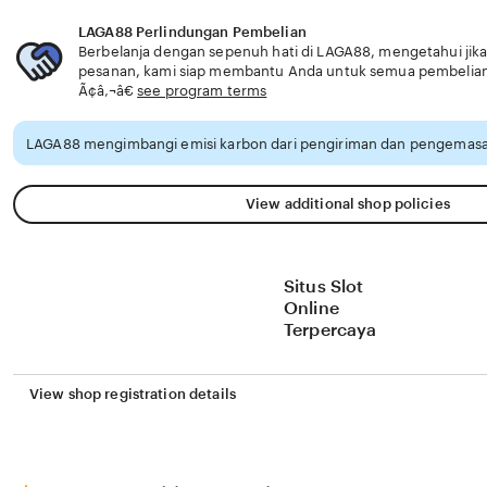
LAGA88 Perlindungan Pembelian
Berbelanja dengan sepenuh hati di LAGA88, mengetahui jika 
pesanan, kami siap membantu Anda untuk semua pembelia
Ã¢â‚¬â€
see program terms
LAGA88 mengimbangi emisi karbon dari pengiriman dan pengemasan
View additional shop policies
Situs Slot
Online
Terpercaya
View shop registration details