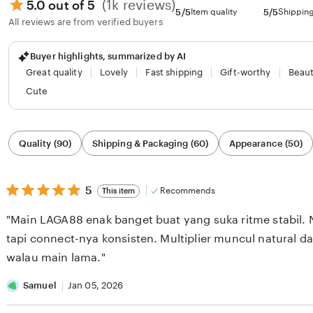
(1k reviews)
5.0 out of 5
5/5
5/5
Item quality
Shippin
All reviews are from verified buyers
Buyer highlights, summarized by AI
Great quality
Lovely
Fast shipping
Gift-worthy
Beaut
Cute
Filter
Quality (90)
Shipping & Packaging (60)
Appearance (50)
by
category
5
5
Recommends
This item
out
of
"Main LAGA88 enak banget buat yang suka ritme stabil. N
5
stars
tapi connect-nya konsisten. Multiplier muncul natural da
walau main lama."
Samuel
Jan 05, 2026