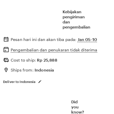
aman di Indonesia
Kebijakan
pengiriman
dan
pengembalian
Pesan hari ini dan akan tiba pada:
Jan 05-10
Pengembalian dan penukaran tidak diterima
Cost to ship:
Rp
25,888
Ships from:
Indonesia
Deliver to Indonesia
Did
you
know?