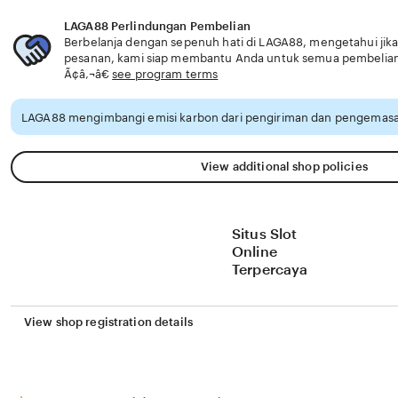
LAGA88 Perlindungan Pembelian
Berbelanja dengan sepenuh hati di LAGA88, mengetahui jika 
pesanan, kami siap membantu Anda untuk semua pembelia
Ã¢â‚¬â€
see program terms
LAGA88 mengimbangi emisi karbon dari pengiriman dan pengemasan
View additional shop policies
Situs Slot
Online
Terpercaya
View shop registration details