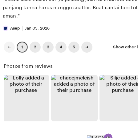
5
stars
panjang tanpa harus nunggu scatter. Buat santai tapi teta
aman."
Asep
Jan 03, 2026
Previous page
Next page
2
3
4
5
Show other 
1
Photos from reviews