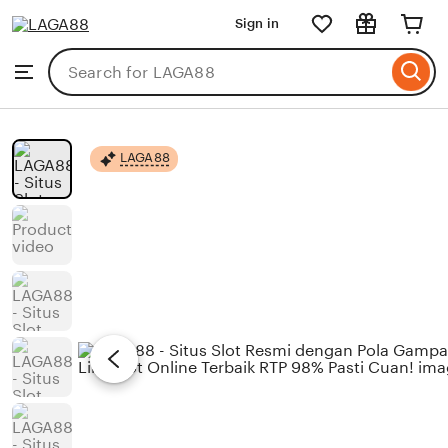
LAGA88
Sign in
Skip
to
Search
Browse
ontent
for
items
or
shops
LAGA88