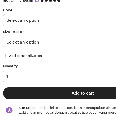
4.5
Slot Online Resmi
out
of
Color
5
stars
Size - Add on
Add personalization
Quantity
Add to cart
Star Seller.
Penjual ini secara konsisten mendapatkan ulasan
waktu, dan membalas dengan cepat setiap pesan yang mere