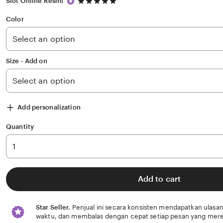
4.5
Slot Online Resmi
out
of
Color
5
stars
Size - Add on
Add personalization
Quantity
Add to cart
Star Seller.
Penjual ini secara konsisten mendapatkan ulasan
waktu, dan membalas dengan cepat setiap pesan yang mere