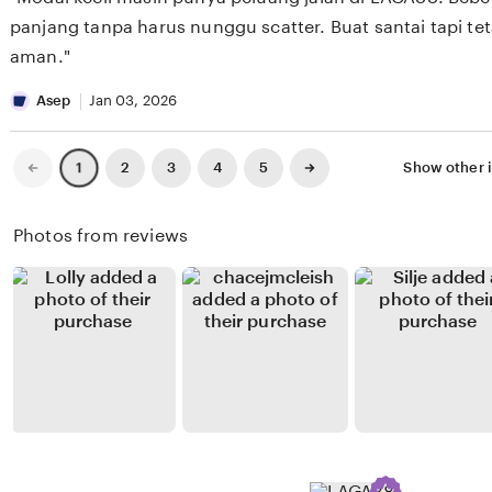
5
stars
panjang tanpa harus nunggu scatter. Buat santai tapi teta
aman."
Asep
Jan 03, 2026
Previous page
Next page
2
3
4
5
Show other 
1
Photos from reviews